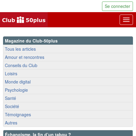
Se connecter
Togg
navig
Magazine du Club-50plus
Tous les articles
Amour et rencontres
Conseils du Club
Loisirs
Monde digital
Psychologie
Santé
Société
Témoignages
Autres
Échangisme, la fin d’un tabou ?