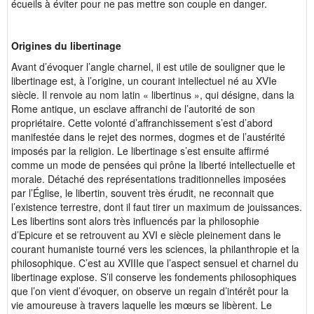
écueils à éviter pour ne pas mettre son couple en danger.
Origines du libertinage
Avant d’évoquer l’angle charnel, il est utile de souligner que le
libertinage est, à l’origine, un courant intellectuel né au XVIe
siècle. Il renvoie au nom latin « libertinus », qui désigne, dans la
Rome antique, un esclave affranchi de l’autorité de son
propriétaire. Cette volonté d’affranchissement s’est d’abord
manifestée dans le rejet des normes, dogmes et de l’austérité
imposés par la religion. Le libertinage s’est ensuite affirmé
comme un mode de pensées qui prône la liberté intellectuelle et
morale. Détaché des représentations traditionnelles imposées
par l’Église, le libertin, souvent très érudit, ne reconnait que
l’existence terrestre, dont il faut tirer un maximum de jouissances.
Les libertins sont alors très influencés par la philosophie
d’Epicure et se retrouvent au XVI e siècle pleinement dans le
courant humaniste tourné vers les sciences, la philanthropie et la
philosophique. C’est au XVIIIe que l’aspect sensuel et charnel du
libertinage explose. S’il conserve les fondements philosophiques
que l’on vient d’évoquer, on observe un regain d’intérêt pour la
vie amoureuse à travers laquelle les mœurs se libèrent. Le