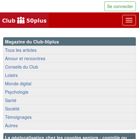
Se connecter
Togg
navig
Magazine du Club-50plus
Tous les articles
Amour et rencontres
Conseils du Club
Loisirs
Monde digital
Psychologie
Santé
Société
Témoignages
Autres
La géolocalisation chez les couples seniors : contrôle ou