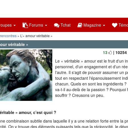
oupes
Forums
Tchat
Magazine
Témo
 rencontres
» L’« amour véritable »
our véritable »
13
| 10254
Le « véritable » amour est le fruit d'un 
personnel, d'un engagement et d'un rée
l'autre. Il s'agit de pouvoir assumer un
tout en respectant l'épanouissement ind
chacun. Quels en sont les ingrédients ? 
va-t-il au-delà de la passion ? Pourquoi fa
souffrir ? Creusons un peu.
éritable » amour, c’est quoi ?
une combinaison subtile dans laquelle il y a une relation forte entre la pr
cité. On y trouve des éléments puissants tels que la réciprocité, le dé