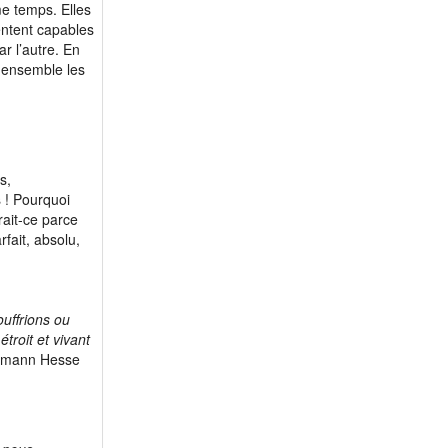
me temps. Elles
entent capables
ar l’autre. En
r ensemble les
s,
 ! Pourquoi
erait-ce parce
fait, absolu,
ouffrions ou
troit et vivant
mann Hesse