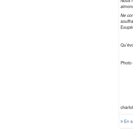
Nous n
aimon
Ne con
souffr
Exupé
Qu’évo
Photo 
charlo
En sa