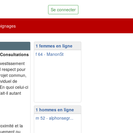
Se connecter
ignages
1 femmes en ligne
f 64 - ManonSt
 Consultations
investissement
l respect pour
 projet commun,
ividuel de
En quoi celui-ci
it-il autant
1 hommes en ligne
m 52 - alphonsegr...
oximité et la
vouement ou