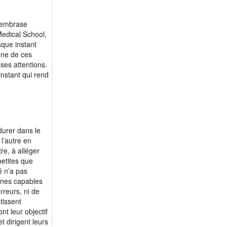
i embrase
Medical School,
aque instant
une de ces
 ses attentions.
instant qui rend
durer dans le
l’autre en
re, à alléger
petites que
é n’a pas
onnes capables
rreurs, ni de
tissent
t leur objectif
 dirigent leurs