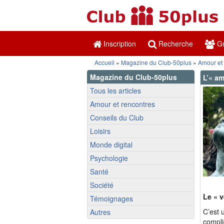
Inscription
Recherche
Gr
Accueil
»
Magazine du Club-50plus
»
Amour et
Magazine du Club-50plus
L’« am
Tous les articles
Amour et rencontres
Conseils du Club
Loisirs
Monde digital
Psychologie
Santé
Société
Le « v
Témoignages
C’est 
Autres
compli