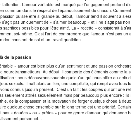
 l’attention. L’amour véritable est marqué par l’engagement profond d
 en commun dans le respect de l’épanouissement de chacun. Comment 
 passion puisse être si grande au début, l’amour tend-il souvent à s’es
ne s’agit pas uniquement de « s’aimer beaucoup » et il ne s’agit pas non 
es sacrifices possibles pour l’être aimé. La « recette » consisterait à s’a
amment soi-même. C’est l’art de comprendre que l’amour n’est pas un a
n don constant de soi et un travail quotidien…
là de la passion
éritable » amour est bien plus qu’un sentiment et une passion orchestr
de neurotransmetteurs. Au début, il comporte des éléments comme la su
ilisation : nous découvrons soudain quelqu’un qui nous attire au-delà 
 jeux sexuels. Il nait alors un lien, une complicité, qui rompt avec tous
vons connus jusqu’à présent. C’est un fait : les couples qui ont une rel
as seulement attirés sexuellement mais par beaucoup plus encore : ils
thie, de la compassion et la motivation de forger quelque chose à deux
uire quelque chose ensemble sur le long terme est une priorité. Certa
t pas « douées » ou « prêtes » pour ce genre d’amour, qui demande 
stissement personnel…