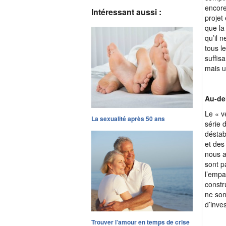
encore
Intéressant aussi :
projet
que la
qu’il 
tous l
suffis
mais u
Au-de
Le « v
La sexualité après 50 ans
série 
déstab
et des
nous a
sont p
l’empa
constr
ne son
d’inve
Trouver l’amour en temps de crise