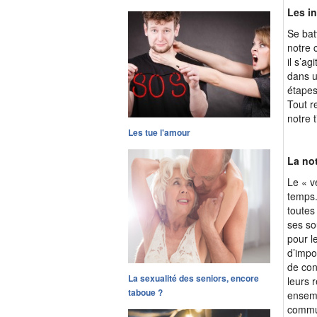
Les i
Se bat
notre 
il s’a
dans u
étapes
Tout r
notre t
Les tue l'amour
La not
Le « v
temps.
toutes
ses so
pour l
d’impo
de con
La sexualité des seniors, encore
leurs 
taboue ?
ensemb
commun