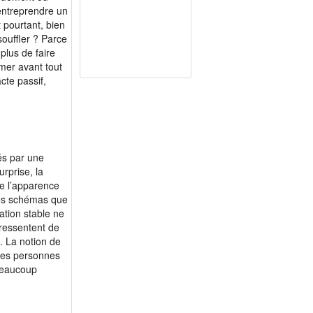
’entreprendre un
pourtant, bien
souffler ? Parce
plus de faire
imer avant tout
cte passif,
és par une
rprise, la
de l’apparence
 les schémas que
ation stable ne
 ressentent de
. La notion de
ines personnes
beaucoup