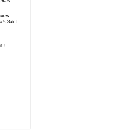
 nous
pires
rir.
Saint-
t !