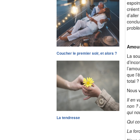
espoir
créent
d’aller
conclu
problè
Amour
Coucher le premier soir, et alors ?
La sou
d’inco
l’amour
que l’
total 
Nous v
Il en 
non ? 
qui no
La tendresse
Qui co
La for