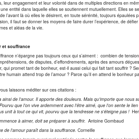
s, leur engagement et leur volonté dans de multiples directions en mê
 une entité dans laquelle elles se soutiennent mutuellement. Elles se s
 de l’avant là où elles le désirent, en toute sérénité, toujours épaulées p
sion, il faut se donner les moyens de faire durer l’expérience, de défie
mes et aléas de la vie.
 et souffrance
ffrance n’épargne pas toujours ceux qui s’aiment : combien de tension
mpréhensions, de disputes, d’effondrements, après des amours déçues
, qui promet tant de bonheur, est-il aussi celui qui fait tant souffrir ? S
être humain attend trop de l’amour ? Parce qu’il en attend le bonheur par
?
ous laissons méditer sur ces citations :
va ainsi de l'amour. Il apporte des douleurs. Mais qu'importe que nous s
Pourvu que l'on vive ardemment avec l'être aimé, que l'on sente le lien é
us unit à tout ce qui vit, pourvu que la tendresse ne s'éteigne pas !
Her
mmence à aimer, doit se préparer à souffrir.
Antoine Gombaud
ce de l'amour paraît dans la souffrance.
Corneille