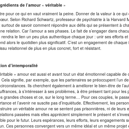
ngrédients de l’amour
«
véritable
»
tre pour ce qui en vaut vraiment la peine. Donner de la valeur à ce qu
cœur. Selon Richard Schwartz, professeur de psychiatrie à la Harvard 
git surtout de savoir comment répondre aux défis qui se présentent à ch
ne relation. Car l’amour a ses phases. Le fait de s’engager dans chac
 rendra le lien un peu plus authentique chaque jour : unir ses efforts et
end alors le quotidien plus significatif. C’est un engagement de chaque 
issu relationnel de plus en plus concret, fort et résistant.
ion d’intemporalité
éritable » amour est aussi et avant tout un état émotionnel capable de 
 Cela signifie, par exemple, que les partenaires se préoccupent l’un de 
 circonstances. Ils cherchent également à améliorer le bien-être de l’aut
uffrances, à s’intéresser à ses problèmes, à être présent tant pour les 
es grandes choses et ce, sur le long terme… Pour ces couples, le pass
rtance et l’avenir ne suscite pas d’inquiétude. Effectivement, les pers
struire un véritable amour ne se sentent pas prisonnières, ni de leurs e
relations passées mais elles apprécient simplement le présent et s’inves
le pour le futur. Leurs espérances, leurs efforts, leurs engagements son
. Ces personnes convergent vers un même idéal et un même projet et