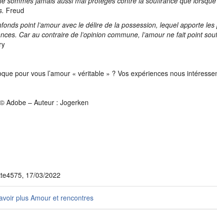
e sommes jamais aussi mal protégés contre la souffrance que lorsque
s.
Freud
fonds point l’amour avec le délire de la possession, lequel apporte les 
ances. Car au contraire de l’opinion commune, l’amour ne fait point souff
ry
que pour vous l’amour « véritable » ? Vos expériences nous intéressen
© Adobe – Auteur : Jogerken
tte4575, 17/03/2022
voir plus Amour et rencontres