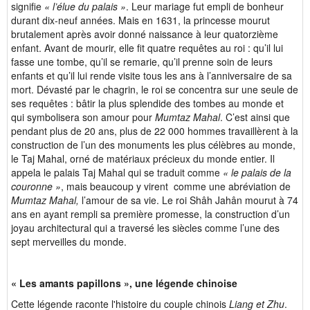
signifie
« l’élue du palais »
. Leur mariage fut empli de bonheur
durant dix-neuf années. Mais en 1631, la princesse mourut
brutalement après avoir donné naissance à leur quatorzième
enfant. Avant de mourir, elle fit quatre requêtes au roi : qu’il lui
fasse une tombe, qu’il se remarie, qu’il prenne soin de leurs
enfants et qu’il lui rende visite tous les ans à l’anniversaire de sa
mort. Dévasté par le chagrin, le roi se concentra sur une seule de
ses requêtes : bâtir la plus splendide des tombes au monde et
qui symbolisera son amour pour
Mumtaz Mahal
. C’est ainsi que
pendant plus de 20 ans, plus de 22 000 hommes travaillèrent à la
construction de l’un des monuments les plus célèbres
au monde,
le Taj Mahal, orné de matériaux précieux du monde entier. Il
appela le palais Taj Mahal qui se traduit comme
« le palais de la
couronne »
, mais beaucoup y virent comme une abréviation
de
Mumtaz Mahal,
l’amour de sa vie. Le roi Shâh Jahân mourut à 74
ans en ayant rempli sa première promesse, la construction d’un
joyau architectural qui a traversé les siècles comme l’une des
sept merveilles du monde.
« Les amants papillons », une légende chinoise
Cette légende raconte l'histoire du couple chinois
Liang et Zhu
.