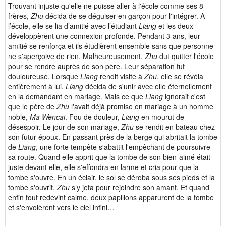
Trouvant injuste qu'elle ne puisse aller à l'école comme ses 8
frères,
Zhu
décida de se déguiser en garçon pour l'intégrer. A
l’école, elle se lia d’amitié avec l’étudiant
Liang
et les deux
développèrent une connexion profonde. Pendant 3 ans, leur
amitié se renforça et ils étudièrent ensemble sans que personne
ne s'aperçoive de rien. Malheureusement,
Zhu
dut quitter l'école
pour se rendre auprès de son père. Leur séparation fut
douloureuse. Lorsque
Liang
rendit visite à
Zhu
, elle se révéla
entièrement à lui.
Liang
décida de s'unir avec elle éternellement
en la demandant en mariage. Mais ce que
Liang
ignorait c'est
que le père de
Zhu
l'avait déjà promise en mariage à un homme
noble,
Ma Wencai
. Fou de douleur,
Liang
en mourut de
désespoir. Le jour de son mariage,
Zhu
se rendit en bateau chez
son futur époux. En passant près de la berge qui abritait la tombe
de
Liang
, une forte tempête s'abattit l'empêchant de poursuivre
sa route. Quand elle apprit que la tombe de son bien-aimé était
juste devant elle, elle s'effondra en larme et cria pour que la
tombe s'ouvre. En un éclair, le sol se déroba sous ses pieds et la
tombe s'ouvrit.
Zhu
s’y jeta pour rejoindre son amant. Et quand
enfin tout redevint calme, deux papillons apparurent de la tombe
et s'envolèrent vers le ciel infini…