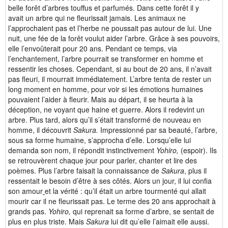
belle forêt d’arbres touffus et parfumés. Dans cette forêt il y
avait un arbre qui ne fleurissait jamais. Les animaux ne
l’approchaient pas et l’herbe ne poussait pas autour de lui. Une
nuit, une fée de la forêt voulut aider l’arbre. Grâce à ses pouvoirs,
elle l’envoûterait pour 20 ans. Pendant ce temps, via
l’enchantement, l’arbre pourrait se transformer en homme et
ressentir les choses. Cependant, si au bout de 20 ans, il n’avait
pas fleuri, il mourrait immédiatement. L’arbre tenta de rester un
long moment en homme, pour voir si les émotions humaines
pouvaient l’aider à fleurir. Mais au départ, il se heurta à la
déception, ne voyant que haine et guerre. Alors il redevint un
arbre. Plus tard, alors qu’il s’était transformé de nouveau en
homme, il découvrit
Sakura.
Impressionné par sa beauté, l’arbre,
sous sa forme humaine, s’approcha d’elle. Lorsqu’elle lui
demanda son nom, il répondit instinctivement
Yohiro,
(espoir). Ils
se retrouvèrent chaque jour pour parler, chanter et lire des
poèmes. Plus l’arbre faisait la connaissance de
Sakura
, plus il
ressentait le besoin d’être à ses côtés. Alors un jour, il lui confia
son amour
et la vérité : qu’il était un arbre tourmenté qui allait
mourir car il ne fleurissait pas. Le terme des 20 ans approchait à
grands pas.
Yohiro,
qui reprenait sa forme d’arbre, se sentait de
plus en plus triste. Mais
Sakura
lui dit qu’elle l’aimait elle aussi.