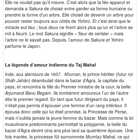
Elle ne voulait pas qu’il meure. C’est alors que la fée apparut et
demanda a
Sakura
de
choisir entre garder sa forme humaine ou
prendre la forme d’un arbre. Elle choisit de devenir un arbre pour
pouvoir rester toujours aux côtés de
Yohiro
. Et c’est ainsi que le
miracle eut lieu ; tous deux ne firent alors plus qu’un et l’arbre se
mit à fleurir. Le mot
Sakura
signifie « fleur de cerisier » mais
l’arbre ne le savait pas. Depuis, l’amour de
Sakura et Yohiro
parfume le Japon.
La légende d’amour indienne du Taj Mahal
Inde, aux alentours de 1607.
Khurran
, le prince héritier (futur roi
Shâh Jahân
) déambulait dans le bazar d’Agra, la capitale du
pays, et rencontra la fille du Premier ministre de la cour, la belle
Arjumand Banu Begam.
Ils tombèrent amoureux l’un de l’autre
dès le premier regard. En tant que futur dirigeant du pays, il
n’était pas permis d’épouser une femme d’un rang inférieur. Il
épousa donc celle qui lui était promise, la Princesse de Perse,
mais n’oublia jamais la jeune femme du bazar. Mais comme la loi
musulmane prédominante permettait la polygamie, la belle du
bazar d’Agra devint cinq ans plus tard sa quatrième épouse. Une
fois mariée, la princesse fût surnommée
Mumtaz Mahal
, ce qui