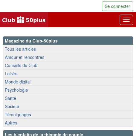
Se connecter
Togg
navig
Magazine du Club-50plus
Tous les articles
Amour et rencontres
Conseils du Club
Loisirs
Monde digital
Psychologie
Santé
Société
Témoignages
Autres
Les bienfaits de la thérapie de couple