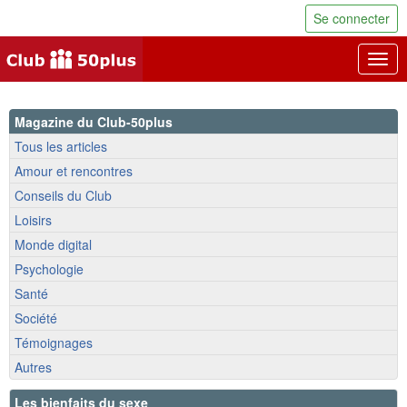
Se connecter
Togg
navig
Magazine du Club-50plus
Tous les articles
Amour et rencontres
Conseils du Club
Loisirs
Monde digital
Psychologie
Santé
Société
Témoignages
Autres
Les bienfaits du sexe