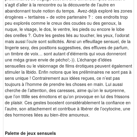
s’agit d’aller à la rencontre ou la découverte de l’autre en
abandonnant toute notion du temps. Avez-déjà exploré les zones
érogènes « tertiaires » de votre partenaire ? : ces endroits trop
peu explorés comme le creux des coudes ou des genoux, la
nuque, le visage, le dos, le ventre, les pieds ou encore le lobe
des oreilles ?. Outre les gestes liés au toucher, les yeux, l’odorat
mais aussi l’ouïe sont sollicités. Ainsi un effeuillage sensuel, de la
lingerie sexy, des positions suggestives, des effluves de parfum,
un timbre de voix… sont autant d’éléments qui vous donneront
une méga grave envie de pécho!;-)). L’échange d’idées
sensuelles ou le visionnage de films érotiques peuvent également
stimuler la libido. Enfin notons que les préliminaires ne sont pas à
sens unique ! Contrairement aux idées reçues, ce n’est pas
toujours à l’homme de prendre les choses en main. Lui aussi
cherche de l’attention, des caresses, aime qu’on le surprenne,
que l’on titille ses émotions et qu’on provoque en lui des frissons
de plaisir. Ces gestes boostent considérablement la confiance en
l’autre, son attachement et contribue à libérer de l’ocytocine, une
des hormones liées au bien-être amoureux.
Palette de jeux sensuels