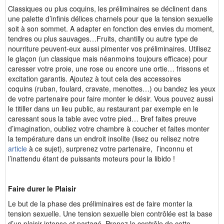
Classiques ou plus coquins, les préliminaires se déclinent dans
une palette d’infinis délices charnels pour que la tension sexuelle
soit à son sommet. A adapter en fonction des envies du moment,
tendres ou plus sauvages…Fruits, chantilly ou autre type de
nourriture peuvent-eux aussi pimenter vos préliminaires. Utilisez
le glaçon (un classique mais néanmoins toujours efficace) pour
caresser votre proie, une rose ou encore une ortie… frissons et
excitation garantis. Ajoutez à tout cela des accessoires
coquins (ruban, foulard, cravate, menottes…) ou bandez les yeux
de votre partenaire pour faire monter le désir. Vous pouvez aussi
le titiller dans un lieu public, au restaurant par exemple en le
caressant sous la table avec votre pied… Bref faites preuve
d’imagination, oubliez votre chambre à coucher et faites monter
la température dans un endroit insolite (lisez ou relisez notre
article
à ce sujet), surprenez votre partenaire, l’inconnu et
l’inattendu étant de puissants moteurs pour la libido !
Faire durer le Plaisir
Le but de la phase des préliminaires est de faire monter la
tension sexuelle. Une tension sexuelle bien contrôlée est la base
d’un plaisir intense et partagé. Prenez le contrôle de cette