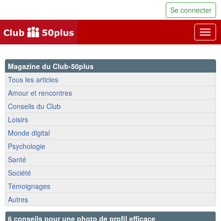
Se connecter
Togg
navig
Magazine du Club-50plus
Tous les articles
Amour et rencontres
Conseils du Club
Loisirs
Monde digital
Psychologie
Santé
Société
Témoignages
Autres
6 conseils pour une photo de profil efficace