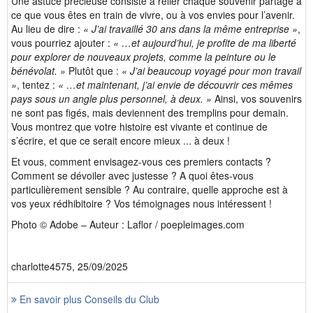
Une astuce précieuse consiste à relier chaque souvenir partagé à
ce que vous êtes en train de vivre, ou à vos envies pour l’avenir.
Au lieu de dire :
« J’ai travaillé 30 ans dans la même entreprise »
,
vous pourriez ajouter :
« …et aujourd’hui, je profite de ma liberté
pour explorer de nouveaux projets, comme la peinture ou le
bénévolat. »
Plutôt que :
« J’ai beaucoup voyagé pour mon travail
»
, tentez :
« …et maintenant, j’ai envie de découvrir ces mêmes
pays sous un angle plus personnel, à deux. »
Ainsi, vos souvenirs
ne sont pas figés, mais deviennent des tremplins pour demain.
Vous montrez que votre histoire est vivante et continue de
s’écrire, et que ce serait encore mieux ... à deux !
Et vous, comment envisagez-vous ces premiers contacts ?
Comment se dévoiler avec justesse ? A quoi êtes-vous
particulièrement sensible ? Au contraire, quelle approche est à
vos yeux rédhibitoire ? Vos témoignages nous intéressent !
Photo © Adobe – Auteur : Laflor / poepleimages.com
charlotte4575, 25/09/2025
En savoir plus Conseils du Club