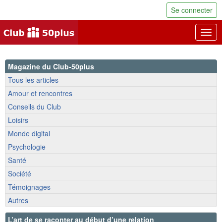
Se connecter
Togg
navig
Magazine du Club-50plus
Tous les articles
Amour et rencontres
Conseils du Club
Loisirs
Monde digital
Psychologie
Santé
Société
Témoignages
Autres
L’art de se raconter au début d’une relation