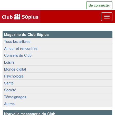
Se connecter
Togg
navig
Magazine du Club-50plus
Tous les articles
Amour et rencontres
Conseils du Club
Loisirs
Monde digital
Psychologie
Santé
Société
Témoignages
Autres
Nouvelle messagerie du Club