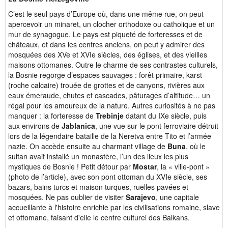
C’est le seul pays d’Europe où, dans une même rue, on peut
apercevoir un minaret, un clocher orthodoxe ou catholique et un
mur de synagogue. Le pays est piqueté de forteresses et de
châteaux, et dans les centres anciens, on peut y admirer des
mosquées des XVe et XVIe siècles, des églises, et des vieilles
maisons ottomanes. Outre le charme de ses contrastes culturels,
la Bosnie regorge d’espaces sauvages : forêt primaire, karst
(roche calcaire) trouée de grottes et de canyons, rivières aux
eaux émeraude, chutes et cascades, pâturages d’altitude… un
régal pour les amoureux de la nature. Autres curiosités à ne pas
manquer : la forteresse de
Trebinje
datant du IXe siècle, puis
aux environs de
Jablanica
, une vue sur le pont ferroviaire détruit
lors de la légendaire bataille de la Neretva entre Tito et l’armée
nazie. On accède ensuite au charmant village de
Buna
, où le
sultan avait installé un monastère, l’un des lieux les plus
mystiques de Bosnie ! Petit détour par
Mostar
, la « ville-pont »
(photo de l’article), avec son pont ottoman du XVIe siècle, ses
bazars, bains turcs et maison turques, ruelles pavées et
mosquées. Ne pas oublier de visiter
Sarajevo
, une capitale
accueillante à l'histoire enrichie par les civilisations romaine, slave
et ottomane, faisant d'elle le centre culturel des Balkans.