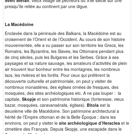
Sveti Stefan
, vieux village de pêcheurs du XVe siècle sur une
presqu’île reliée au continent par une digue.
La Macédoine
Enclavée dans la péninsule des Balkans, la Macédoine est au
croisement de l’Orient et de l’Occident. Au cours de son histoire
mouvementée, elle a vu passer sur son territoire les Grecs, les
Romains, les Byzantins, les Slaves, les Ottomans pendant plus
de cinq siècles, puis les Bulgares et les Serbes. Grâce à ses
paysages et sa nature sauvage, les amateurs d’activités de plein
air trouvent leur bonheur entre les montagnes, les nombreux
lacs, les rivières et les forêts. Pour ceux qui préfèrent la
découverte culturelle et patrimoniale, on peut y visiter de
nombreux monastères, des églises ornées de fresques, des
mosquées, des sites archéologiques etc. A ne pas louper : la
capitale,
Skopje
et son patrimoine historique (forteresse, vieux
bazar, mosquées, caravansérails, églises).
Bitola
est la
deuxième ville de Macédoine. Son patrimoine architectural a
hérité de l’Empire ottoman et de la Belle Époque ; dans les
environs, on peut y visiter le
site archéologique d’Heraclea
et le
cimetière des Français. Depuis Skopje, une escapade dans le