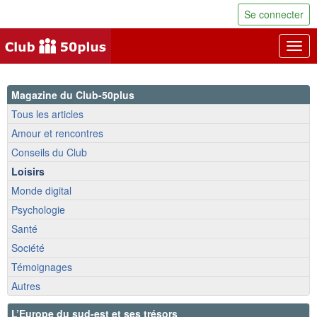
Se connecter
Togg
navig
Magazine du Club-50plus
Tous les articles
Amour et rencontres
Conseils du Club
Loisirs
Monde digital
Psychologie
Santé
Société
Témoignages
Autres
L’Europe du sud-est et ses trésors