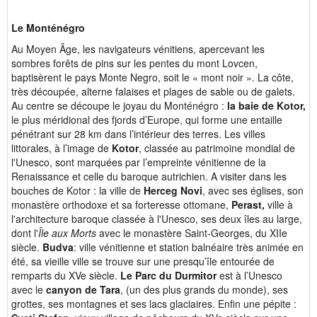
Le Monténégro
Au Moyen Âge, les navigateurs vénitiens, apercevant les
sombres forêts de pins sur les pentes du mont Lovcen,
baptisèrent le pays Monte Negro, soit le « mont noir ». La côte,
très découpée, alterne falaises et plages de sable ou de galets.
Au centre se découpe le joyau du Monténégro :
la baie de Kotor,
le plus méridional des fjords d’Europe, qui forme une entaille
pénétrant sur 28 km dans l’intérieur des terres. Les villes
littorales, à l’image de
Kotor
, classée au patrimoine mondial de
l'Unesco, sont marquées par l’empreinte vénitienne de la
Renaissance et celle du baroque autrichien. A visiter dans les
bouches de Kotor : la ville de
Herceg Novi
, avec ses églises, son
monastère orthodoxe et sa forteresse ottomane,
Perast,
ville à
l'architecture baroque classée à l'Unesco, ses deux îles au large,
dont l'
Île aux Morts
avec le monastère Saint-Georges, du XIIe
siècle.
Budva
: ville vénitienne et station balnéaire très animée en
été, sa vieille ville se trouve sur une presqu’île entourée de
remparts du XVe siècle.
Le Parc du Durmitor
est à l’Unesco
avec le
canyon de Tara
, (un des plus grands du monde), ses
grottes, ses montagnes et ses lacs glaciaires. Enfin une pépite :