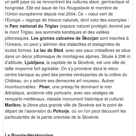
un petit pays où se rencontrent les cultures slave, germanique et
hongroise. Elle est issue de l'ex-Yougoslavie et membre de
l’Union européenne depuis mai 2004. Ce « cœur vert de
l'Europe » regorge de trésors naturels, dont voici des exemples :
le
Parc national du Triglav
(espace naturel protégé) dominé par
le mont Triglav, ses sommets karstiques et des vallées
pittoresques.
Les grottes calcaires de Škocjan
sont inscrites à
l'Unesco, on peut y admirer des stalactites et stalagmites de
toutes formes.
Le lac de Bled
, avec ses eaux cristallines se situe
dans un décor pittoresque de montagnes alpines. Située à 298 m
d'altitude,
Ljubljana
, la capitale de la Slovénie, est une ville de
taille moyenne fort agréable. On s’y promène dans le vieux
centre baroque au pied des pentes verdoyantes de la colline du
Château, on y admire ses demeures art nouveau. Autres
incontournables :
Piran
, une presqu'île dominant la mer
Adriatique, ancienne ville portuaire, avec ses vestiges de
remparts médiévaux, classée monument historique et culturel.
Maribor,
la 2ème plus grande ville de Slovénie est le point de
départ de l’ascension du
Pohorje
, où on l’on peut découvrir les
particularités de la partie orientale de la Slovénie.
La Bosnie-Herzégovine