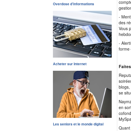
compte
Overdose d'informations
gestio
- Menti
des ré
Vous p
hebdo
- Aler
forme 
Acheter sur Internet
Faites
Reputa
soirée
blogs,
se sit
Naymz,
en sor
cofond
MySpac
Les seniors et le monde digital
Quant 