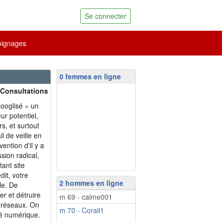
Se connecter
ignages
0 femmes en ligne
 Consultations
googlisé » un
ur potentiel,
s, et surtout
il de veille en
vention d'il y a
sion radical,
tant site
it, votre
2 hommes en ligne
le. De
r et détruire
m 69 - calme001
s réseaux. On
m 70 - Corail1
ité numérique.