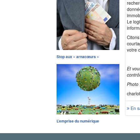
recher
donnée
immobi
Le logi
inform
Citons
courta
votre 
Stop aux « arnacœurs »
Et vou
contrô
Photo 
charlo
En sa
L’emprise du numérique