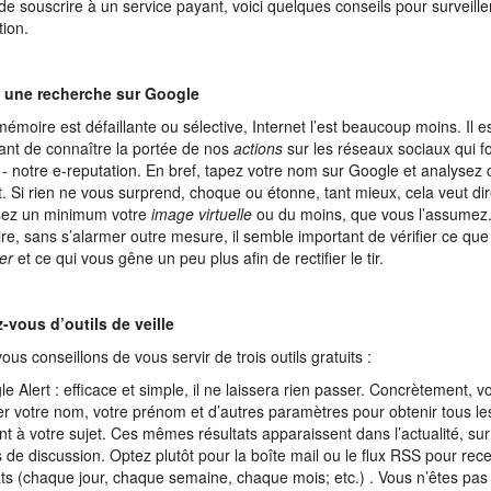
de souscrire à un service payant, voici quelques conseils pour surveille
tion.
s une recherche sur Google
mémoire est défaillante ou sélective, Internet l’est beaucoup moins. Il e
ant de connaître la portée de nos
actions
sur les réseaux sociaux qui fo
 - notre e-reputation. En bref, tapez votre nom sur Google et analysez c
t. Si rien ne vous surprend, choque ou étonne, tant mieux, cela veut di
sez un minimum votre
image virtuelle
ou du moins, que vous l’assumez.
ire, sans s’alarmer outre mesure, il semble important de vérifier ce que
er
et ce qui vous gêne un peu plus afin de rectifier le tir.
-vous d’outils de veille
ous conseillons de vous servir de trois outils gratuits :
e Alert : efficace et simple,
il ne laissera rien passer. Concrètement, v
er votre nom, votre prénom et d’autres paramètres pour obtenir tous les
ent à votre sujet. Ces mêmes résultats apparaissent dans l’actualité, sur 
 de discussion. Optez plutôt pour la boîte mail ou le flux RSS pour rece
ats (chaque jour, chaque semaine, chaque mois; etc.) . Vous n’êtes pas u