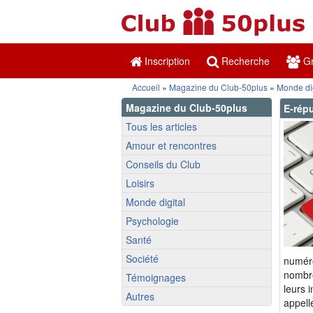
Inscription
Recherche
Gr
Accueil
»
Magazine du Club-50plus
»
Monde dig
Magazine du Club-50plus
E-rép
Tous les articles
Amour et rencontres
Conseils du Club
Loisirs
Monde digital
Psychologie
Santé
Société
numéro
nombre
Témoignages
leurs 
Autres
appell