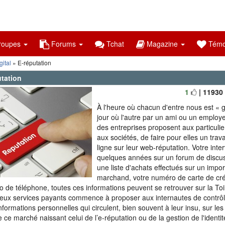
oupes
Forums
Tchat
Magazine
Témo
ital
» E-réputation
utation
1
| 11930
À l'heure où chacun d'entre nous est « 
jour où l'autre par un ami ou un employe
des entreprises proposent aux particulier
aux sociétés, de faire pour elles un trava
ligne sur leur web-réputation. Votre inter
quelques années sur un forum de discus
une liste d'achats effectués sur un impor
marchand, votre numéro de carte de créd
 de téléphone, toutes ces informations peuvent se retrouver sur la Toi
ux services payants commence à proposer aux internautes de contrôle
informations personnelles qui circulent, bien souvent à leur insu, sur le
e ce marché naissant celui de l’e-réputation ou de la gestion de l'ident