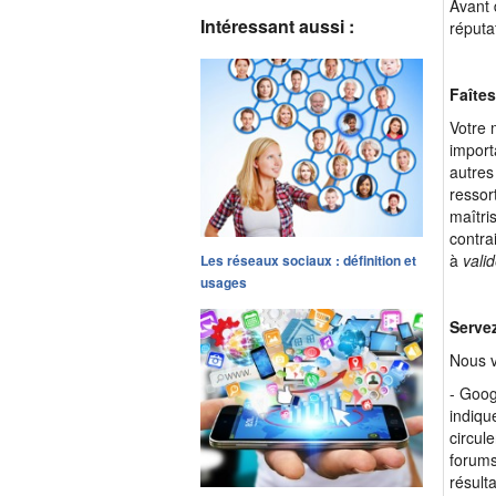
Avant 
Intéressant aussi :
réputa
Faîte
Votre 
import
autres
ressor
maîtri
contra
à
valid
Les réseaux sociaux : définition et
usages
Servez
Nous v
- Googl
indiqu
circul
forums
résult