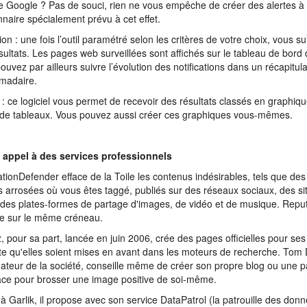
 Google ? Pas de souci, rien ne vous empêche de créer des alertes à l
nnaire spécialement prévu à cet effet.
on : une fois l’outil paramétré selon les critères de votre choix, vous su
sultats. Les pages web surveillées sont affichés sur le tableau de bord
ouvez par ailleurs suivre l’évolution des notifications dans un récapitul
madaire.
ti : ce logiciel vous permet de recevoir des résultats classés en graphiq
de tableaux. Vous pouvez aussi créer ces graphiques vous-mêmes.
 appel à des services professionnels
tionDefender efface de la Toile les contenus indésirables, tels que de
s arrosées où vous êtes taggé, publiés sur des réseaux sociaux, des si
 des plates-formes de partage d'images, de vidéo et de musique. Rep
ue sur le même créneau.
 pour sa part, lancée en juin 2006, crée des pages officielles pour ses c
te qu'elles soient mises en avant dans les moteurs de recherche. Tom 
ateur de la société, conseille même de créer son propre blog ou une 
e pour brosser une image positive de soi-même.
à Garlik, il propose avec son service DataPatrol (la patrouille des don