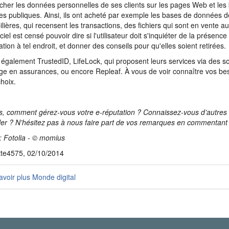
cher les données personnelles de ses clients sur les pages Web et les
s publiques. Ainsi, ils ont acheté par exemple les bases de données 
lières, qui recensent les transactions, des fichiers qui sont en vente 
ciel est censé pouvoir dire si l'utilisateur doit s'inquiéter de la présence 
ation à tel endroit, et donner des conseils pour qu'elles soient retirées.
 également TrustedID, LifeLock, qui proposent leurs services via des s
ge en assurances, ou encore Repleaf. À vous de voir connaître vos bes
choix.
s, comment gérez-vous votre e-réputation ? Connaissez-vous d’autres o
ler ? N’hésitez pas à nous faire part de vos remarques en commentant c
: Fotolia - © momius
tte4575, 02/10/2014
voir plus Monde digital