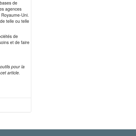
 bases de
des agences
au Royaume-Uni.
de telle ou telle
ociétés de
oins et de faire
utils pour la
et article.