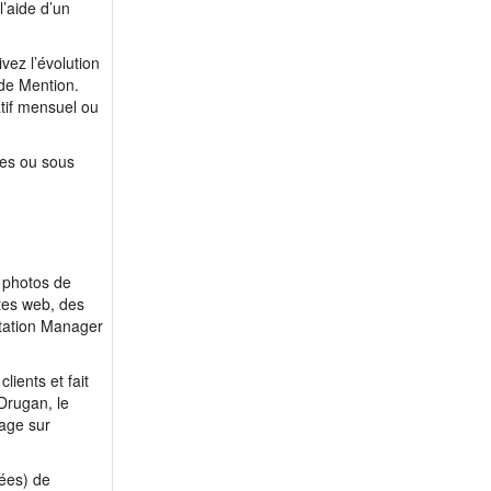
’aide d’un
ivez l’évolution
 de
Mention.
atif mensuel ou
ues ou sous
s photos de
tes web, des
utation Manager
lients et fait
Drugan, le
page sur
nées) de