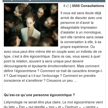
5
| 5555 Consultations
Il vous est sans doute déjà
arrivé de discuter avec une
personne et d’avoir la
désagréable impression
d’assister à un monologue,
tant elle ramène sans cesse
la conversation à elle, à sa
propre expérience. Ou
avez-vous peut-être même été en couple avec un individu de ce
type, c’est à dire égocentrique. Dans ce cas, vous savez à quel
point la relation, souvent à sens unique peut devenir
décourageante et épuisante émotionnellement. Mais comment
définir l’égocentrisme ? Comment ce trait de caractère émerge-t-
il ? Quel impact a-t-il sur l’entourage ? Comment en prendre
conscience et s’améliorer ? Creusons un peu …
Qu’est-ce qu’une personne égocentrique ?
L’étymologie ne serait-être plus claire. Le mot égocentrisme vient
du latin « Ego » qui signifie « moi » et « Centrum », « centre ».