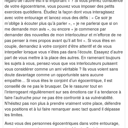
regard de l’autre est-il si important » ? Si vous prenez conscience
de votre égocentrisme, vous pouvez vous imposer des petits
exercices quotidiens. Étudiez la façon dont vous interagissez
avec votre entourage et lancez-vous des défis : « Ce soir je
m’oblige à écouter plus qu’à parler », « je ne parlerai que si on
me demande mon avis », ou encore « je commence par
demander des nouvelles de mon interlocuteur et m’efforce de ne
pas penser à mes propos avant qu’il ait fini ». Si vous êtes en
couple, demandez à votre conjoint d‘être attentif et de vous
interpeller lorsque vous n’êtes pas dans l’écoute. Essayez d’autre
part de vous mettre à la place des autres. En ramenant toujours
les sujets à vous, pensez-vous que vos interlocuteurs puissent
vous considérer comme un ami véritable ? Ils vous voient sans
doute davantage comme un opportuniste sans aucune
empathie… Si vous êtes le conjoint d’un égocentrique, il est
conseillé de ne pas le brusquer. De le rassurer tout en
l’interrogeant régulièrement sur ses émotions car il a tendance à
faire l’autruche pour ne pas être confronté à sa vulnérabilité.
N’hésitez pas non plus à prendre vraiment votre place, défendre
vos positions et à lui faire remarquer avec tact quand il dépasse
les limites.
Avez-vous des personnes égocentriques dans votre entourage,