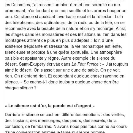
les Dolomites, j’ai ressenti un bien-être et une sérénité en me
promenant, n’entendant que mon souffle et les arbres bouger un
peu. Ce silence si apaisant favorise le recul et la réflexion. Loin
des téléphones, des ordinateurs, de la radio ou de la télé, on se
reconnecte avec la beauté de la nature et on s’y recharge. Ainsi,
les stages dans les monastères et des initiations au zen dans les
montagnes attirent de plus en plus d’adeptes : loin d´une
existence trépidante et stressante, la vie monastique est lente,
silencieuse et propice à une quête spirituelle. Une atmosphère
paisible et apaisante y règne. Autre exemple : le silence du
désert. Saint-Exupéry écrivait dans
Le Petit Prince
: « J'ai toujours
aimé le désert. On s'assoit sur une dune de sable. On ne voit
rien. On n'entend rien. Et cependant quelque chose rayonne en
silence. » Se cache-t-il donc toujours quelque chose derrière
chaque silence ?
«
Le silence est d´or, la parole est d´argent
»
Derrière le silence se cachent différentes émotions : des vérités,
des illusions, des mensonges, des peurs, des secrets, de la
confusion, de l’embarras. N’avons-nous pas tous connu au cours
d’une conversation animée le fameux silence nommé