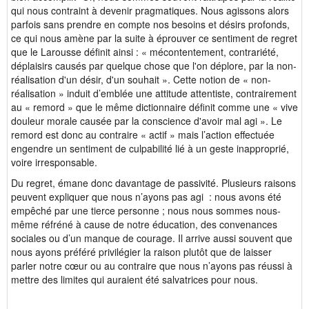
qui nous contraint à devenir pragmatiques. Nous agissons alors
parfois sans prendre en compte nos besoins et désirs profonds,
ce qui nous amène par la suite à éprouver ce sentiment de regret
que le Larousse définit ainsi : « mécontentement, contrariété,
déplaisirs causés par quelque chose que l'on déplore, par la non-
réalisation d'un désir, d'un souhait ». Cette notion de « non-
réalisation » induit d’emblée une attitude attentiste, contrairement
au « remord » que le même dictionnaire définit comme une « vive
douleur morale causée par la conscience d'avoir mal agi ». Le
remord est donc au contraire « actif » mais l’action effectuée
engendre un sentiment de culpabilité lié à un geste inapproprié,
voire irresponsable.
Du regret, émane donc davantage de passivité. Plusieurs raisons
peuvent expliquer que nous n’ayons pas agi : nous avons été
empêché par une tierce personne ; nous nous sommes nous-
même réfréné à cause de notre éducation, des convenances
sociales ou d’un manque de courage. Il arrive aussi souvent que
nous ayons préféré privilégier la raison plutôt que de laisser
parler notre cœur ou au contraire que nous n’ayons pas réussi à
mettre des limites qui auraient été salvatrices pour nous.