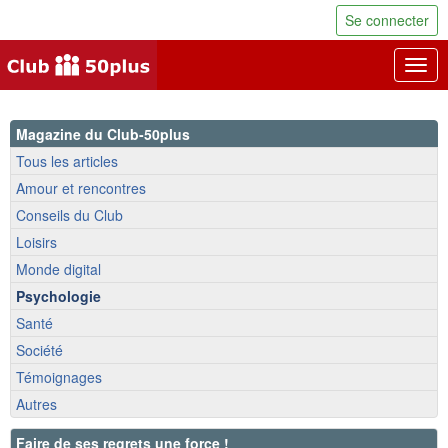
Se connecter
Togg
navig
Magazine du Club-50plus
Tous les articles
Amour et rencontres
Conseils du Club
Loisirs
Monde digital
Psychologie
Santé
Société
Témoignages
Autres
Faire de ses regrets une force !