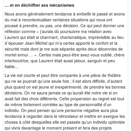
… et en déchiffrer ses mécanismes
Nous avons généralement tendance à embellir le passé et avons
du mal à recontextualiser certaines situations qui nous ont
poussé à prendre, ou pas, une décision. Ce qui peut donner une
réflexion comme « j’aurais dû poursuivre ma relation avec
Laurent qui était si charmant, charismatique, imprévisible au lieu
d´épouser Jean-Michel qui m’a certes apporté le confort et la
sécurité mais dont je me suis séparée après deux décennies de
mortel ennui … ». Certes mais peut-être avez-vous oublié, chère
interlocutrice, que Laurent était aussi jaloux, sanguin et peu
fiable…
La vie est courte et peut être comparée à une pièce de théâtre
qui ne se jouerait qu’une seule fois ; il est alors difficile, d’autant
plus quand on est jeune et inexpérimenté, de prendre les bonnes
décisions. On ne saura jamais ce qu’aurait été notre vie si on
avait fait des choix différents. Cette propension au regret est tout
de même fortement corrélée au type de personnalité d’un
individu. On peut penser qu’une personne négative aura plus
tendance à regarder dans le rétroviseur et mettre en exergue les
choses à côté desquelles elle est passée qu’un individu optimiste
qui vivra davantage le moment présent et fera des projets