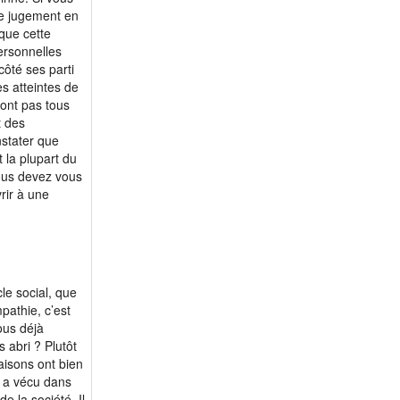
ce jugement en
que cette
ersonnelles
côté ses parti
s atteintes de
sont pas tous
t des
nstater que
la plupart du
ous devez vous
rir à une
le social, que
mpathie, c’est
ous déjà
 abri ? Plutôt
aisons ont bien
l a vécu dans
e la société. Il