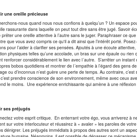
r une oreille précieuse
erchons-nous quand nous nous confions à quelqu’un ? Un espace pou
lle rassurante dans laquelle on peut tout dire sans être jugé. Savoir éc
e prêter une oreille attentive à l’autre sans le juger. Paraphraser ce que 
re que vous avez compris ce qu'il a dit ainsi que l’intérêt porté. Posez-
ons pour l’aider à clarifier ses pensées. Ajoutés à une écoute attentiv
ction physiques telles qu’une accolade, un bras sur une épaule ou rien 
t renforcer considérablement le lien avec l´autre. S’arrêter un instant
opres bobos quotidiens et montrer de l´empathie à l’égard des gens de
age ou d’inconnus n’est guère une perte de temps. Au contraire, c’est s
, c’est prendre conscience de son environnement, même avec ceux ave
tend le moins. Une expérience enrichissante qui amène à une réflexion
ir ses préjugés
ectez votre esprit critique. En enterrant votre égo, vous arriverez à n
nt sur votre interlocuteur et réussirez à « avaler » les paroles de votre
es dénigrer. Les préjugés immédiats à propos des autres sont un aspe
nature humaine. Néanmoins, il est possible de dépasser ce mécanisme 