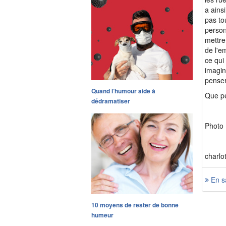
a ains
pas to
person
mettre
de l'e
ce qui
imagin
penser
Quand l’humour aide à
Que pe
dédramatiser
Photo 
charlo
En sa
10 moyens de rester de bonne
humeur