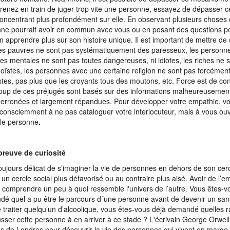
renez en train de juger trop vite une personne, essayez de dépasser 
oncentrant plus profondément sur elle. En observant plusieurs choses 
ne pourrait avoir en commun avec vous ou en posant des questions p
n apprendre plus sur son histoire unique. Il est important de mettre de 
 les pauvres ne sont pas systématiquement des paresseux, les personne
es mentales ne sont pas toutes dangereuses, ni idiotes, les riches ne 
oïstes, les personnes avec une certaine religion ne sont pas forcémen
istes, pas plus que les croyants tous des moutons, etc. Force est de co
up de ces préjugés sont basés sur des informations malheureusement 
erronées et largement répandues. Pour développer votre empathie, v
 consciemment à ne pas cataloguer votre interlocuteur, mais à vous ouv
le personne
.
preuve de curiosité
 toujours délicat de s’imaginer la vie de personnes en dehors de son cerc
t un cercle social plus défavorisé ou au contraire plus aisé. Avoir de l’e
r comprendre un peu à quoi ressemble l'univers de l’autre. Vous êtes-v
é quel a pu être le parcours d´une personne avant de devenir un sans
 traiter quelqu’un d’alcoolique, vous êtes-vous déjà demandé quelles r
sser cette personne à en arriver à ce stade ? L'écrivain George Orwel
es de Londres pour découvrir la vie des personnes qui vivent en marge d