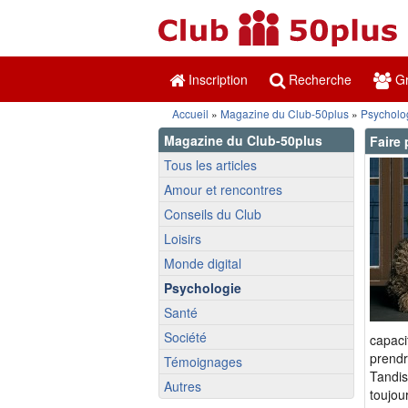
Inscription
Recherche
Gr
Accueil
»
Magazine du Club-50plus
»
Psycholo
Magazine du Club-50plus
Faire
Tous les articles
Amour et rencontres
Conseils du Club
Loisirs
Monde digital
Psychologie
Santé
Société
capaci
prendr
Témoignages
Tandis
Autres
toujou