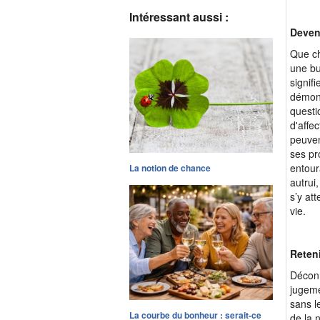
Intéressant aussi :
Deveni
Que ch
une bu
signifi
démont
questi
d'affe
peuven
ses pr
entour
La notion de chance
autrui
s’y at
vie.
Reten
Déconn
jugeme
sans l
La courbe du bonheur : serait-ce
de la 