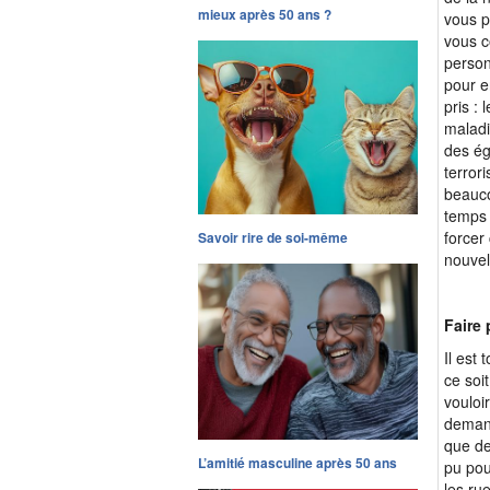
mieux après 50 ans ?
vous p
vous c
person
pour e
pris :
maladi
des ég
terror
beauco
temps 
forcer
Savoir rire de soi-même
nouvel
Faire 
Il est
ce soi
vouloi
demand
que de
L’amitié masculine après 50 ans
pu pou
les ru