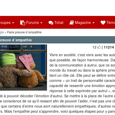
oupes
Forums
Tchat
Magazine
Témo
gie
» Faire preuve d´empathie
 preuve d´empathie
12
| 11214
Vivre en société, c'est vivre avec les aut
que possible, de façon harmonieuse. D
de la communication à autrui, que ce soi
monde du travail ou dans la sphère priv
tient un rôle clé. Elle peut se définir ent
comme « un trait de personnalité
caract
capacité de ressentir une émotion appr
réponse à celle exprimée par autrui »,
té à pouvoir décoder l’émotion d’autrui. Se mettre à la place de l’autre 
e conscience de ce qu’il ressent afin de pouvoir l’aider, n’est pas une 
 que certains d’entre nous sont naturellement empathiques, d'autres ne
rs. Mais l’empathie peut s’apprendre, voici quelques étapes pour y parv