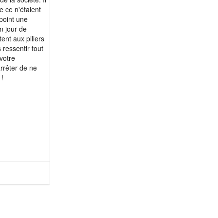
e ce n'étaient
point une
n jour de
tent aux piliers
ressentir tout
votre
arrêter de ne
 !