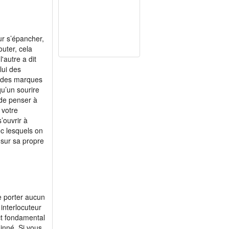
r s’épancher,
outer, cela
l'autre a dit
lui des
e, des marques
qu’un sourire
 de penser à
 votre
’ouvrir à
c lesquels on
 sur sa propre
e porter aucun
 interlocuteur
ct fondamental
inné. Si vous