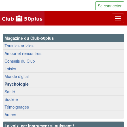
Se connecter
Togg
navig
Magazine du Club-50plus
Tous les articles
Amour et rencontres
Conseils du Club
Loisirs
Monde digital
Psychologie
Santé
Société
Témoignages
Autres
La voix, cet instrument si puissant !