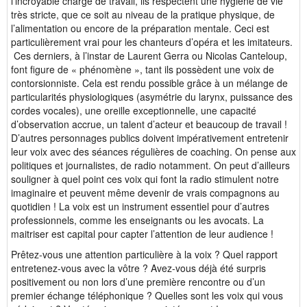
l’incroyable charge de travail, ils respectent une hygiène de vie
très stricte, que ce soit au niveau de la pratique physique, de
l’alimentation ou encore de la préparation mentale. Ceci est
particulièrement vrai pour les chanteurs d’opéra et les imitateurs.
Ces derniers, à l’instar de Laurent Gerra ou Nicolas Canteloup,
font figure de « phénomène », tant ils possèdent une voix de
contorsionniste. Cela est rendu possible grâce à un mélange de
particularités physiologiques (asymétrie du larynx, puissance des
cordes vocales), une oreille exceptionnelle, une capacité
d’observation accrue, un talent d’acteur et beaucoup de travail !
D’autres personnages publics doivent impérativement entretenir
leur voix avec des séances régulières de coaching. On pense aux
politiques et journalistes, de radio notamment. On peut d’ailleurs
souligner à quel point ces voix qui font la radio stimulent notre
imaginaire et peuvent même devenir de vrais compagnons au
quotidien ! La voix est un instrument essentiel pour d’autres
professionnels, comme les enseignants ou les avocats. La
maitriser est capital pour capter l’attention de leur audience !
Prêtez-vous une attention particulière à la voix ? Quel rapport
entretenez-vous avec la vôtre ? Avez-vous déjà été surpris
positivement ou non lors d’une première rencontre ou d’un
premier échange téléphonique ? Quelles sont les voix qui vous