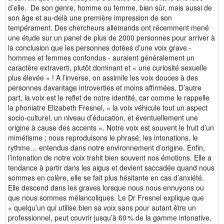
d’elle. De son genre, homme ou femme, bien sûr, mais aussi de
son âge et au-delà une première impression de son
tempérament. Des chercheurs allemands ont récemment mené
une étude sur un panel de plus de 2000 personnes pour arriver à
la conclusion que les personnes dotées d’une voix grave -
hommes et femmes confondus - auraient généralement un
caractère extraverti, plutôt dominant et « une curiosité sexuelle
plus élevée » !
A l’inverse, on assimile les voix douces à des
personnes davantage introverties et moins affirmées. D’autre
part, la voix est le reflet de notre identité, car comme le rappelle
la phoniatre Elizabeth Fresnel, « la voix véhicule tout un aspect
socio-culturel, un niveau d’éducation, et éventuellement une
origine à cause des accents ». Notre voix est souvent le fruit d’un
mimétisme ; nous reproduisons le phrasé, les intonations, le
rythme… entendus dans notre environnement d’origine. Enfin,
l’intonation de notre voix trahit bien souvent nos émotions. Elle a
tendance à partir dans les aigus et devient saccadée quand nous
sommes en colère, elle se fait plus hésitante en cas d’anxiété.
Elle descend dans les graves lorsque nous nous ennuyons ou
que nous sommes mélancoliques. Le Dr Fresnel explique que
« quelqu’un qui utilise bien sa voix sans pour autant être un
professionnel, peut couvrir jusqu’à 60 % de la gamme intonative.