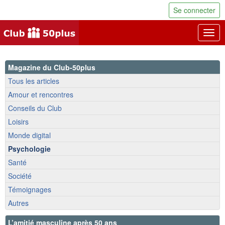
Se connecter
Togg
navig
Magazine du Club-50plus
Tous les articles
Amour et rencontres
Conseils du Club
Loisirs
Monde digital
Psychologie
Santé
Société
Témoignages
Autres
L’amitié masculine après 50 ans