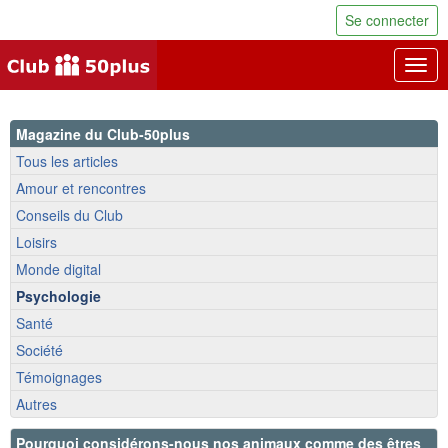
Se connecter
Togg
navig
Magazine du Club-50plus
Tous les articles
Amour et rencontres
Conseils du Club
Loisirs
Monde digital
Psychologie
Santé
Société
Témoignages
Autres
Pourquoi considérons-nous nos animaux comme des êtres