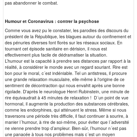
pas abandonner le combat.
Humour et Coronavirus : contrer la psychose
Comme vous avez pu le constater, les parodies des discours du
président de la République, les blagues autour du confinement et
des pénuries diverses font florès sur les réseaux sociaux. En
tournant cet épisode sanitaire en dérision, il nous est
effectivement plus facile de dédramatiser la situation.
L’humour est la capacité à prendre ses distances par rapport à la
réalité, à considérer le monde avec un regard souriant. Rire est
bon pour le moral, c´est indéniable. Tel un antistress, il procure
une grande relaxation musculaire, elle-même à l'origine de ce
sentiment de décontraction qui nous envahit après une bonne
rigolade. D'après le neurologue Henri Rubinstein, une minute de
rire équivaudrait à 45 minutes de relaxation ! D´un point de vue
hormonal, il augmente la production des substances cérébrales,
comme les endorphines, qui atténuent le stress. Même si nous
traversons une période très difficile, il faut continuer à sourire, à
manier l´humour, à rire de soi-même, pour éviter que l´adversité
ne vienne prendre trop d’ampleur. Bien-sûr, l’humour n´est pas
une panacée à tous nos problèmes mais c´est un moyen