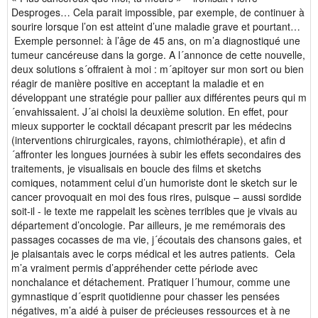
Desproges… Cela parait impossible, par exemple, de continuer à
sourire lorsque l’on est atteint d’une maladie grave et pourtant…
Exemple personnel: à l’âge de 45 ans, on m’a diagnostiqué une
tumeur cancéreuse dans la gorge. A l´annonce de cette nouvelle,
deux solutions s´offraient à moi : m´apitoyer sur mon sort ou bien
réagir de manière positive en acceptant la maladie et en
développant une stratégie pour pallier aux différentes peurs qui m
´envahissaient. J´ai choisi la deuxième solution. En effet, pour
mieux supporter le cocktail décapant prescrit par les médecins
(interventions chirurgicales, rayons, chimiothérapie), et afin d
´affronter les longues journées à subir les effets secondaires des
traitements, je visualisais en boucle des films et sketchs
comiques, notamment celui d’un humoriste dont le sketch sur le
cancer provoquait en moi des fous rires, puisque – aussi sordide
soit-il - le texte me rappelait les scènes terribles que je vivais au
département d’oncologie. Par ailleurs, je me remémorais des
passages cocasses de ma vie, j´écoutais des chansons gaies, et
je plaisantais avec le corps médical et les autres patients. Cela
m’a vraiment permis d’appréhender cette période avec
nonchalance et détachement. Pratiquer l´humour, comme une
gymnastique d´esprit quotidienne pour chasser les pensées
négatives, m’a aidé à puiser de précieuses ressources et à ne