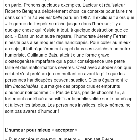
en parle. Prenons quelques exemples. L’acteur et réalisateur
Roberto Benigni a délibérément choisi ce contexte pour faire rire
dans son film
La vie est belle
paru en 1997. Il expliquait alors que
« le germe de l’espoir se niche jusque dans l’horreur ; il y a
quelque chose qui résiste à tout, à quelque destruction que ce
soit. » Dans un tout autre registre, l´humoriste Jérémy Ferrari
n’hésite pas à se moquer des handicapés. Pour coller au mieux
au sujet, il fait régulièrement appel dans ses sketchs à un autre
humoriste, Guillaume Bats, atteint d'une forme grave
d'ostéogenèse imparfaite qui a pour conséquence une petite
taille et des malformations sévères. C'est avec autodérision que
celui-ci s'est prêté au jeu en mettant en avant la pitié que les
personnes handicapées peuvent susciter. Citons également le
film
Intouchables
, qui malgré des propos crus et emprunts
d’humour noir comme : « Pas de bras, pas de chocolat ! », a
fortement contribué à sensibiliser le public valide sur le handicap
et à lever les tabous. Les personnes invalides, elles-mêmes, ne
sont pas avares d’humour !
L’humour pour mieux « accepter »
« Plus cancéreux que moi, tu meurs
»
– ironisait Pierre