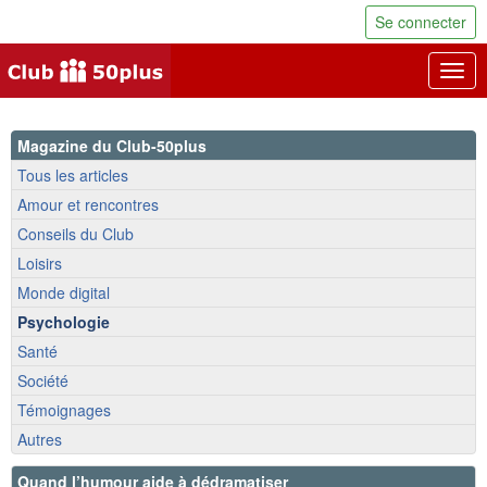
Se connecter
Togg
navig
Magazine du Club-50plus
Tous les articles
Amour et rencontres
Conseils du Club
Loisirs
Monde digital
Psychologie
Santé
Société
Témoignages
Autres
Quand l’humour aide à dédramatiser