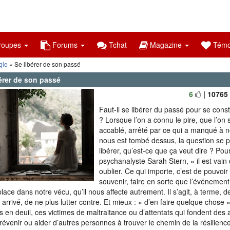
oupes
Forums
Tchat
Magazine
Témo
gie
» Se libérer de son passé
érer de son passé
6
| 10765
Faut-il se libérer du passé pour se const
? Lorsque l’on a connu le pire, que l’on 
accablé, arrêté par ce qui a manqué à n
nous est tombé dessus, la question se 
libérer, qu’est-ce que ça veut dire ? Pour
psychanalyste Sarah Stern, « il est vain
oublier. Ce qui importe, c’est de pouvoir
souvenir, faire en sorte que l’événemen
place dans notre vécu, qu’il nous affecte autrement. Il s’agit, à terme, d
t arrivé, de ne plus lutter contre. Et mieux : « d’en faire quelque chose 
s en deuil, ces victimes de maltraitance ou d’attentats qui fondent des 
révenir ou aider d’autres personnes à trouver le chemin de la résilience