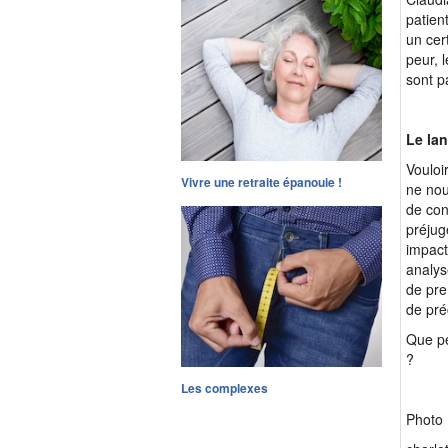
patien
un cer
peur, 
sont p
Le la
Vouloi
Vivre une retraite épanouie !
ne nou
de con
préjug
impacts
analys
de pre
de pré
Que pe
?
Les complexes
Photo 