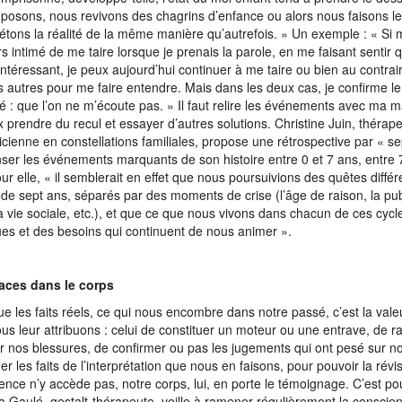
osons, nous revivons des chagrins d’enfance ou alors nous faisons le
rétons la réalité de la même manière qu’autrefois. » Un exemple : « Si
rs intimé de me taire lorsque je prenais la parole, en me faisant sentir q
’intéressant, je peux aujourd’hui continuer à me taire ou bien au contraire
s autres pour me faire entendre. Mais dans les deux cas, je confirme le
é : que l’on ne m’écoute pas. » Il faut relire les événements avec ma ma
x prendre du recul et essayer d’autres solutions. Christine Juin, théra
ticienne en constellations familiales, propose une rétrospective par « s
nser les événements marquants de son histoire entre 0 et 7 ans, entre 
our elle, « il semblerait en effet que nous poursuivions des quêtes diffé
 de sept ans, séparés par des moments de crise (l’âge de raison, la pub
a vie sociale, etc.), et que ce que nous vivons dans chacun de ces cycl
s et des besoins qui continuent de nous animer ».
races dans le corps
ue les faits réels, ce qui nous encombre dans notre passé, c’est la valeu
us leur attribuons : celui de constituer un moteur ou une entrave, de r
r nos blessures, de confirmer ou pas les jugements qui ont pesé sur nou
r les faits de l’interprétation que nous en faisons, pour pouvoir la révis
ence n’y accède pas, notre corps, lui, en porte le témoignage. C’est po
a Gaulé, gestalt-thérapeute, veille à ramener régulièrement la conscie