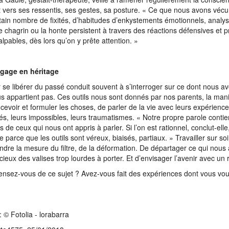
t vers ses ressentis, ses gestes, sa posture. « Ce que nous avons vécu
tain nombre de fixités, d’habitudes d’enkystements émotionnels, analyse
le chagrin ou la honte persistent à travers des réactions défensives et p
alpables, dès lors qu’on y prête attention. »
ngage en héritage
r se libérer du passé conduit souvent à s’interroger sur ce dont nous av
s appartient pas. Ces outils nous sont donnés par nos parents, la maniè
cevoir et formuler les choses, de parler de la vie avec leurs expérience
és, leurs impossibles, leurs traumatismes. « Notre propre parole contien
 de ceux qui nous ont appris à parler. Si l’on est rationnel, conclut-elle
e parce que les outils sont véreux, biaisés, partiaux. » Travailler sur so
ndre la mesure du filtre, de la déformation. De départager ce qui nous 
cieux des valises trop lourdes à porter. Et d’envisager l’avenir avec un 
nsez-vous de ce sujet ? Avez-vous fait des expériences dont vous vou
: © Fotolia - lorabarra