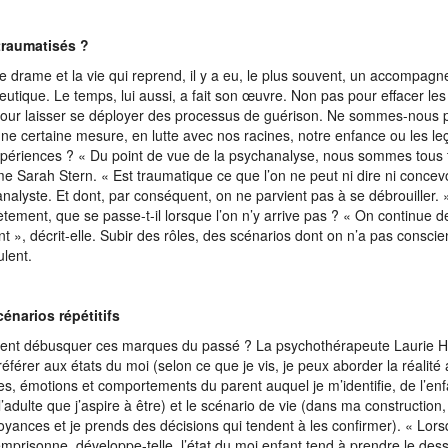
traumatisés ?
le drame et la vie qui reprend, il y a eu, le plus souvent, un accompag
eutique. Le temps, lui aussi, a fait son œuvre. Non pas pour effacer les 
our laisser se déployer des processus de guérison. Ne sommes-nous p
ne certaine mesure, en lutte avec nos racines, notre enfance ou les le
périences ? « Du point de vue de la psychanalyse, nous sommes tous 
me Sarah Stern. « Est traumatique ce que l’on ne peut ni dire ni concev
nalyste. Et dont, par conséquent, on ne parvient pas à se débrouiller. 
tement, que se passe-t-il lorsque l’on n’y arrive pas ? « On continue d
nt », décrit-elle. Subir des rôles, des scénarios dont on n’a pas consci
ulent.
énarios répétitifs
nt débusquer ces marques du passé ? La psychothérapeute Laurie 
référer aux états du moi (selon ce que je vis, je peux aborder la réalité 
s, émotions et comportements du parent auquel je m’identifie, de l’enfa
l’adulte que j’aspire à être) et le scénario de vie (dans ma construction
oyances et je prends des décisions qui tendent à les confirmer). « Lor
mprisonne, développe-telle, l’état du moi enfant tend à prendre le des