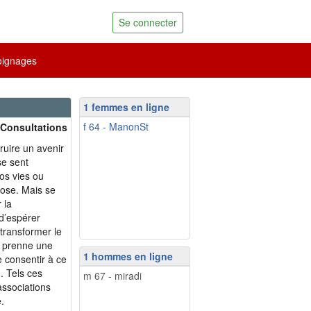
Se connecter
ignages
1 femmes en ligne
f 64 - ManonSt
 Consultations
ruire un avenir
se sent
os vies ou
pose. Mais se
 la
 d’espérer
 transformer le
t prenne une
1 hommes en ligne
e consentir à ce
». Tels ces
m 67 - miradi
associations
.