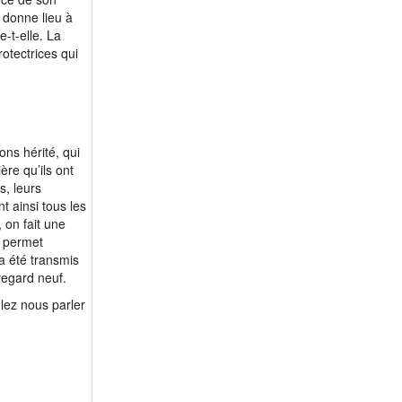
 donne lieu à
-t-elle. La
rotectrices qui
ons hérité, qui
re qu’ils ont
s, leurs
t ainsi tous les
, on fait une
i permet
a été transmis
regard neuf.
lez nous parler