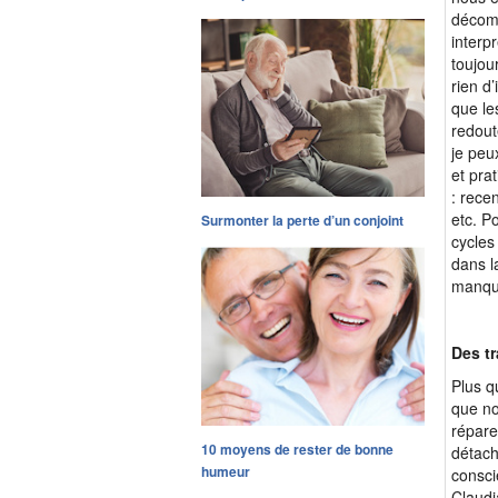
décomp
interp
toujou
rien d
que le
redout
je peu
et pra
: rece
etc. P
Surmonter la perte d’un conjoint
cycles
dans l
manque
Des t
Plus q
que no
répare
10 moyens de rester de bonne
détache
humeur
consci
Claudi