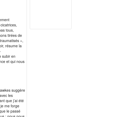
nement
cicatrices,
as tous,
çons tirées de
traumatisés »,
oir, résume la
»
e subir en
ence et qui nous
Hawkes suggère
avec les
nt que j’ai été
, je me forge
sque le passé
sus : nous nous