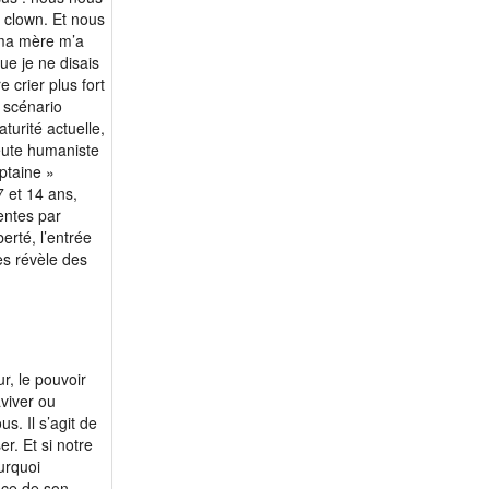
 clown. Et nous
 ma mère m’a
ue je ne disais
 crier plus fort
 scénario
turité actuelle,
peute humaniste
eptaine »
7 et 14 ans,
rentes par
erté, l’entrée
es révèle des
r, le pouvoir
aviver ou
s. Il s’agit de
er. Et si notre
urquoi
nce de son