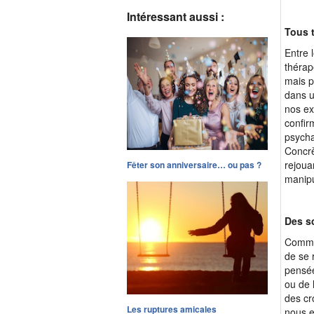
Intéressant aussi :
Tous 
Entre 
thérap
mais p
dans u
nos ex
confir
psycha
Concrè
rejoua
Fêter son anniversaire… ou pas ?
manip
Des sc
Comme
de se 
pensée
ou de 
des cr
Les ruptures amicales
nous e