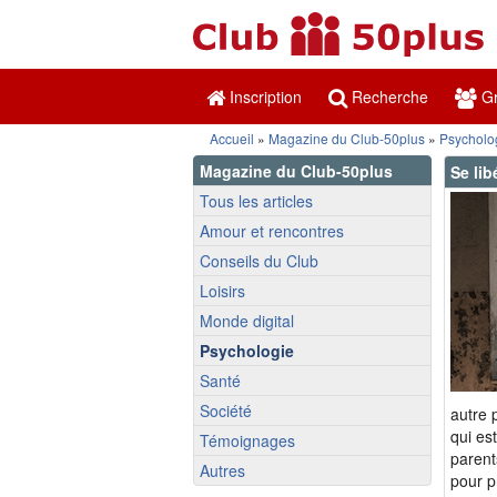
Inscription
Recherche
Gr
Accueil
»
Magazine du Club-50plus
»
Psycholo
Magazine du Club-50plus
Se lib
Tous les articles
Amour et rencontres
Conseils du Club
Loisirs
Monde digital
Psychologie
Santé
Société
autre 
qui es
Témoignages
parent
Autres
pour p