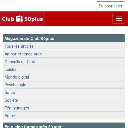
Se connecter
Togg
navig
Magazine du Club-50plus
Tous les articles
Amour et rencontres
Conseils du Club
Loisirs
Monde digital
Psychologie
Santé
Société
Témoignages
Autres
En pleine forme après 50 ans !