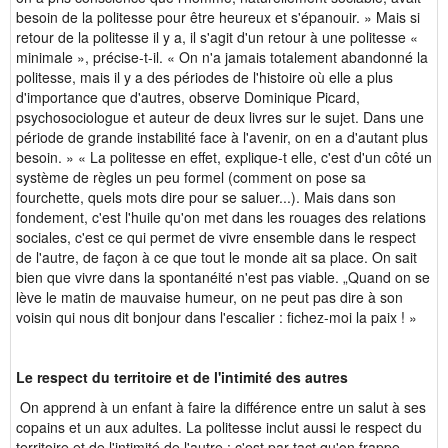
besoin de la politesse pour être heureux et s'épanouir. » Mais si
retour de la politesse il y a, il s'agit d'un retour à une politesse «
minimale », précise-t-il. « On n'a jamais totalement abandonné la
politesse, mais il y a des périodes de l'histoire où elle a plus
d'importance que d'autres, observe Dominique Picard,
psychosociologue et auteur de deux livres sur le sujet. Dans une
période de grande instabilité face à l'avenir, on en a d'autant plus
besoin. » « La politesse en effet, explique-t elle, c'est d'un côté un
système de règles un peu formel (comment on pose sa
fourchette, quels mots dire pour se saluer...). Mais dans son
fondement, c'est l'huile qu'on met dans les rouages des relations
sociales, c'est ce qui permet de vivre ensemble dans le respect
de l'autre, de façon à ce que tout le monde ait sa place. On sait
bien que vivre dans la spontanéité n'est pas viable. „Quand on se
lève le matin de mauvaise humeur, on ne peut pas dire à son
voisin qui nous dit bonjour dans l'escalier : fichez-moi la paix ! »
Le respect du territoire et de l'intimité des autres
On apprend à un enfant à faire la différence entre un salut à ses
copains et un aux adultes. La politesse inclut aussi le respect du
territoire et de l'intimité de l'autre : c'est par tact qu'on frappe