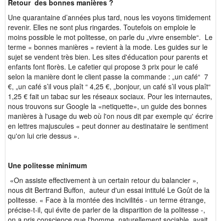
Retour des bonnes manières ?
Une quarantaine d’années plus tard, nous les voyons timidement
revenir. Elles ne sont plus ringardes. Toutefois on emploie le
moins possible le mot politesse, on parle du „vivre ensemble“. Le
terme « bonnes manières » revient à la mode. Les guides sur le
sujet se vendent très bien. Les sites d'éducation pour parents et
enfants font florès. Le cafetier qui propose 3 prix pour le café
selon la manière dont le client passe la commande : „un café“ 7
€, „un café s’il vous plaît “ 4,25 €, „bonjour, un café s’il vous plaît“
1,25 € fait un tabac sur les réseaux sociaux. Pour les internautes,
nous trouvons sur Google la «netiquette», un guide des bonnes
manières à l'usage du web où l'on nous dit par exemple qu' écrire
en lettres majuscules « peut donner au destinataire le sentiment
qu'on lui crie dessus ».
Une politesse minimum
«On assiste effectivement à un certain retour du balancier »,
nous dit Bertrand Buffon, auteur d'un essai intitulé Le Goût de la
politesse. « Face à la montée des incivilités - un terme étrange,
précise-t-il, qui évite de parler de la disparition de la politesse -,
on a pris conscience que l'homme, naturellement sociable, avait