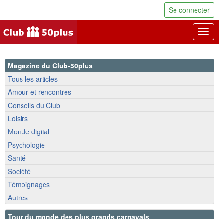
Se connecter
Togg
navig
Magazine du Club-50plus
Tous les articles
Amour et rencontres
Conseils du Club
Loisirs
Monde digital
Psychologie
Santé
Société
Témoignages
Autres
Tour du monde des plus grands carnavals