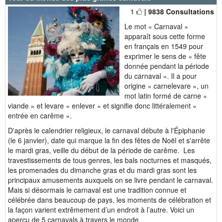
1
| 9838 Consultations
Le mot « Carnaval »
apparaît sous cette forme
en français en 1549 pour
exprimer le sens de « fête
donnée pendant la période
du carnaval ». Il a pour
origine « carnelevare », un
mot latin formé de carne «
viande » et levare « enlever » et signifie donc littéralement «
entrée en carême ».
D'après le calendrier religieux, le carnaval débute à l'Épiphanie
(le 6 janvier), date qui marque la fin des fêtes de Noël et s'arrête
le mardi gras, veille du début de la période de carême. Les
travestissements de tous genres, les bals nocturnes et masqués,
les promenades du dimanche gras et du mardi gras sont les
principaux amusements auxquels on se livre pendant le carnaval.
Mais si désormais le carnaval est une tradition connue et
célébrée dans beaucoup de pays, les moments de célébration et
la façon varient extrêmement d’un endroit à l’autre. Voici un
aperçu de 5 carnavals à travers le monde.