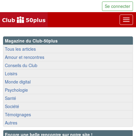
Se connecter
Togg
navig
Magazine du Club-50plus
Tous les articles
Amour et rencontres
Conseils du Club
Loisirs
Monde digital
Psychologie
Santé
Société
Témoignages
Autres
Encore une belle rencontre sur notre site !