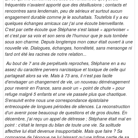
fréquentés n'avaient apporté que des désillusions ; contacts et
rencontres sans lendemain, peu de sérieux et surtout aucun
engagement durable comme je le souhaitais. Toutefois il y a eu
quelques échanges amicaux car j'ai une écoute bienveillante.
C'est par cette écoute que Stéphane s'est laissé « apprivoiser »
et c'est par sa voix et son sens de l'humour que je suis tombée
sous son charme. Depuis longtemps mon cœur était ouvert à une
nouvelle vie. Dialogues, échanges, honnêteté, sans mensonge ni
fard ont été les racines de notre relation...
Au bout de 7 ans de perpétuels reproches, Stéphane en a eu
assez du caractère pervers narcissique et toxique de celle qui
partageait alors sa vie. Mais à 73 ans, il n'est pas facile
d'envisager un changement de vie, un nouveau déménagement
pour revenir en France, sans avoir un « point de chute » pour
refuge malgré 5 enfants et une vie passée plus que chaotique.
S'ensuivit entre nous une correspondance épistolaire
entrecoupée de longues périodes de silences. La reconstruction
d'un avenir pose beaucoup de questions et de gros doutes. En
décembre, j'ai reçu un appel de détresse ; Stéphane était mal en
point : c'était le temps du bilan de toute une vie. Sa solitude
affective lui était devenue insupportable. Mais que faire ? Sa
compagne de l’époque ne lui laissant qu'une infime partie de sa