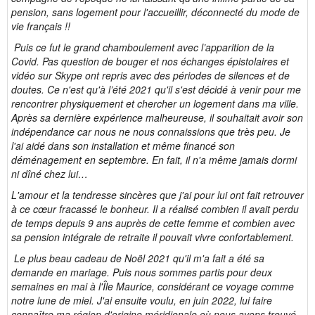
pension, sans logement pour l'accueillir, déconnecté du mode de
vie français !!
Puis ce fut le grand chamboulement avec l’apparition de la
Covid. Pas question de bouger et nos échanges épistolaires et
vidéo sur Skype ont repris avec des périodes de silences et de
doutes. Ce n'est qu'à l’été 2021 qu'il s'est décidé à venir pour me
rencontrer physiquement et chercher un logement dans ma ville.
Après sa dernière expérience malheureuse, il souhaitait avoir son
indépendance car nous ne nous connaissions que très peu. Je
l'ai aidé dans son installation et même financé son
déménagement en septembre. En fait, il n'a même jamais dormi
ni dîné chez lui…
L'amour et la tendresse sincères que j'ai pour lui ont fait retrouver
à ce cœur fracassé le bonheur. Il a réalisé combien il avait perdu
de temps depuis 9 ans auprès de cette femme et combien avec
sa pension intégrale de retraite il pouvait vivre confortablement.
Le plus beau cadeau de Noël 2021 qu'il m'a fait a été sa
demande en mariage. Puis nous sommes partis pour deux
semaines en mai à l'Île Maurice, considérant ce voyage comme
notre lune de miel. J'ai ensuite voulu, en juin 2022, lui faire
connaître ma région d'origine méridionale où nous avons trouvé