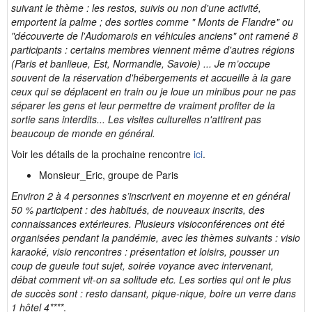
suivant le thème : les restos, suivis ou non d'une activité,
emportent la palme ; des sorties comme " Monts de Flandre" ou
"découverte de l'Audomarois en véhicules anciens" ont ramené 8
participants : certains membres viennent même d'autres régions
(Paris et banlieue, Est, Normandie, Savoie) ... Je m’occupe
souvent de la réservation d'hébergements et accueille à la gare
ceux qui se déplacent en train ou je loue un minibus pour ne pas
séparer les gens et leur permettre de vraiment profiter de la
sortie sans interdits... Les visites culturelles n'attirent pas
beaucoup de monde en général.
Voir les détails de la prochaine rencontre
ici
.
Monsieur_Eric, groupe de Paris
Environ 2 à 4 personnes s’inscrivent en moyenne et en général
50 % participent : des habitués, de nouveaux inscrits, des
connaissances extérieures. Plusieurs visioconférences ont été
organisées pendant la pandémie, avec les thèmes suivants :
visio
karaoké, visio rencontres : présentation et loisirs, pousser un
coup de gueule tout sujet
,
soirée voyance avec intervenant,
débat comment vit-on sa solitude etc.
Les sorties qui ont le plus
de succès sont : resto dansant, pique-nique, boire un verre dans
1 hôtel 4****
.