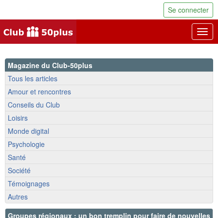
Se connecter
Togg
navig
Magazine du Club-50plus
Tous les articles
Amour et rencontres
Conseils du Club
Loisirs
Monde digital
Psychologie
Santé
Société
Témoignages
Autres
Groupes régionaux : un bon tremplin pour faire de nouvelles