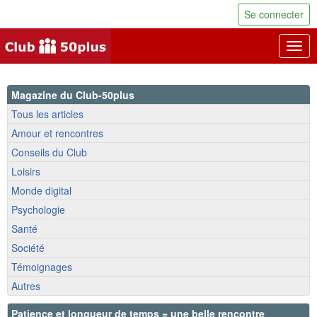
Se connecter
Togg
navig
Magazine du Club-50plus
Tous les articles
Amour et rencontres
Conseils du Club
Loisirs
Monde digital
Psychologie
Santé
Société
Témoignages
Autres
Patience et longueur de temps = une belle rencontre