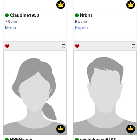
Claudine1953
Nrbrtt
73 ans
64 ans
Mons
Eupen
NSENancy
micheloscar5108