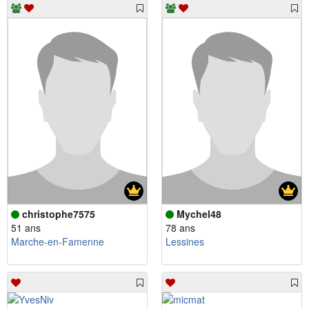
christophe7575
Mychel48
51 ans
78 ans
Marche-en-Famenne
Lessines