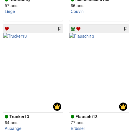
57 ans
66 ans
Liège
Couvin
Trucker13
Flauschi13
64 ans
77 ans
Aubange
Brüssel