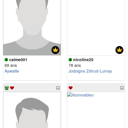
calme001
nicoline25
69 ans
78 ans
Aywaille
Jodoigne Zétrud-Lumay