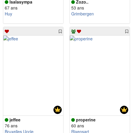
Isalasympa
Zozo..
67 ans
53 ans
Huy
Grimbergen
jeffee
properine
76 ans
60 ans
Bruxelles Uccle
Rixensart