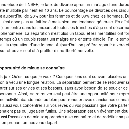
une étude de l’INSEE, le taux de divorce après un mariage d’une duré
été multiplié par neuf en 40 ans. Le pourcentage de divorces des cinqu
st aujourd’hui de 28% pour les femmes et de 39% chez les hommes. Di
 n’est donc plus un fait isolé mais bien une tendance générale. En effet,
 jours entré dans les mœurs et toutes les tranches d’âge sont désorm
 phénomène. La séparation n’est plus un tabou et les mentalités ont fo
e temps où un couple restait uni malgré une entente difficile. Fini le tem
ait la réputation d’une femme. Aujourd’hui, on préfère repartir à zéro et
se retrouver seul et à profiter d’une liberté nouvelle.
pportunité de mieux se connaître
is-je ? Qu’est-ce que je veux ? Ces questions sont souvent placées en 
’on a vécu une longue relation. La séparation permet de se retrouver se
trer sur ses envies et ses besoins, sans avoir besoin de se soucier de 
personne. Ainsi, se retrouver seul peut être une opportunité pour repr
ne activité abandonnée ou bien pour renouer avec d’anciennes conna
 aussi vous concentrer sur vos rêves ou vos passions que votre parte
naient pas ou jugeaient futiles. Une séparation est un événement dou
aussi l’occasion de mieux apprendre à se connaître et de redéfinir sa pl
en prenant un nouveau départ.