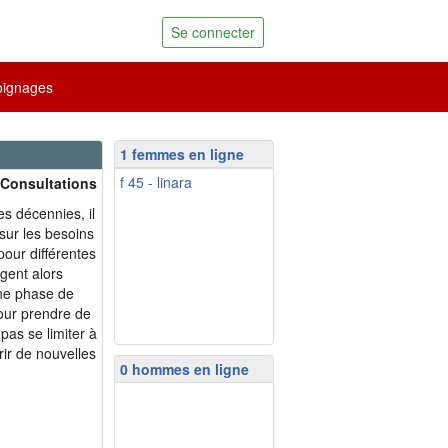
Se connecter
ignages
1 femmes en ligne
f 45 - linara
 Consultations
s décennies, il
sur les besoins
pour différentes
gent alors
Une phase de
our prendre de
pas se limiter à
rir de nouvelles
0 hommes en ligne