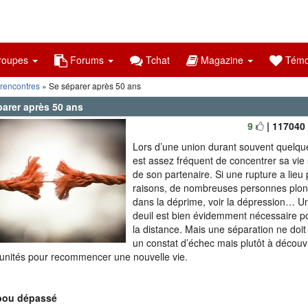
oupes
Forums
Tchat
Magazine
Témo
 rencontres
» Se séparer après 50 ans
parer après 50 ans
9
| 117040
Lors d’une union durant souvent quelque
est assez fréquent de concentrer sa vie 
de son partenaire. Si une rupture a lieu 
raisons, de nombreuses personnes plon
dans la déprime, voir la dépression… 
deuil est bien évidemment nécessaire p
la distance. Mais une séparation ne doit 
un constat d’échec mais plutôt à découv
unités pour recommencer une nouvelle vie.
bou dépassé