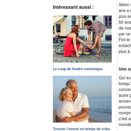
Selon 
Intéressant aussi :
ans a 
plus e
50 ans
de nos
par ce
Fini l
entach
plus à 
Une o
Le coup de foudre romantique
Qui su
lorsqu
concen
autre 
ancien
pouvez
compre
c’est 
monde 
Trouver l’amour en temps de crise