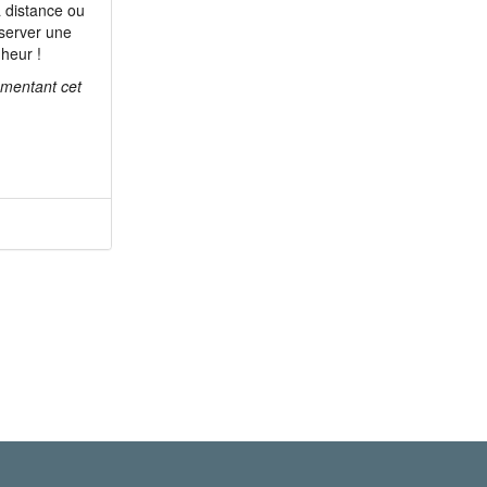
à distance ou
server une
heur !
mmentant cet