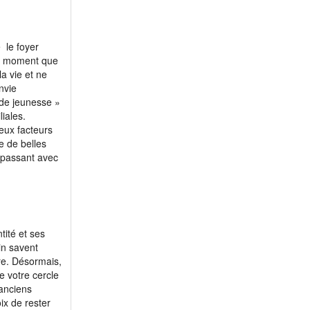
 le foyer
 ce moment que
la vie et ne
nvie
nde jeunesse »
liales.
eux facteurs
e de belles
s passant avec
tité et ses
in savent
ire. Désormais,
e votre cercle
’anciens
ix de rester