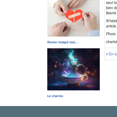
seul t
bien d
libert
N’hési
article.
Photo 
charlo
Rester malgré tout…
En sa
Le charme