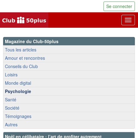
Se connecter
Togg
navig
Magazine du Club-50plus
Tous les articles
Amour et rencontres
Conseils du Club
Loisirs
Monde digital
Psychologie
Santé
Société
Témoignages
Autres
Noël en célibataire : l’art de profiter autrement