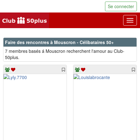
Se connecter
Togg
navig
Faire des rencontres à Mouscron - Célibataires 50+
7 membres basés á Mouscron recherchent l'amour au Club-
50plus.