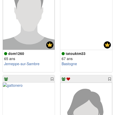
dom1260
tatouktm33
65 ans
67 ans
Jemeppe-sur-Sambre
Bastogne