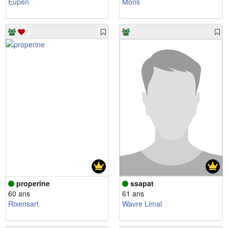
Eupen
Mons
properine
ssapat
60 ans
61 ans
Rixensart
Wavre Limal