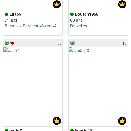
Elia55
Loutch1958
71 ans
66 ans
Bruxelles Berchem-Sainte-Agathe
Bruxelles
patjo7
landbj40