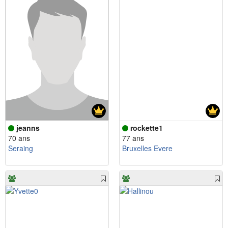
jeanns
rockette1
70 ans
77 ans
Seraing
Bruxelles Evere