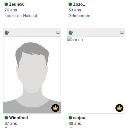
Zeule50
Zozo..
76 ans
53 ans
Leuze-en-Hainaut
Grimbergen
Winnifred
carjou
67 ans
60 ans