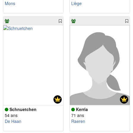
Mons
Liège
Schnuetchen
Kerria
54 ans
71 ans
De Haan
Raeren