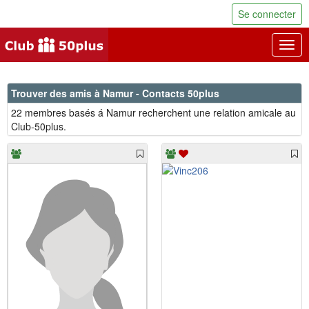
Se connecter
Togg
navig
Trouver des amis à Namur - Contacts 50plus
22 membres basés á Namur recherchent une relation amicale au
Club-50plus.