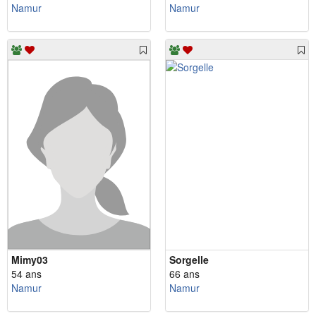
Namur
Namur
Mimy03
Sorgelle
54 ans
66 ans
Namur
Namur