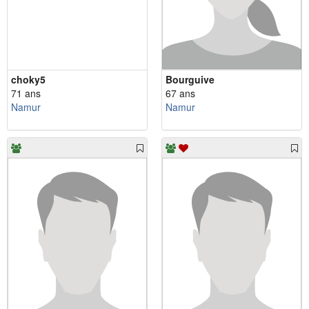
choky5
Bourguive
71 ans
67 ans
Namur
Namur