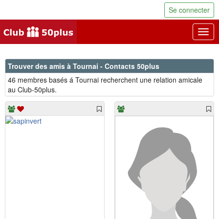
Se connecter
Togg
navig
Trouver des amis à Tournai - Contacts 50plus
46 membres basés á Tournai recherchent une relation amicale
au Club-50plus.