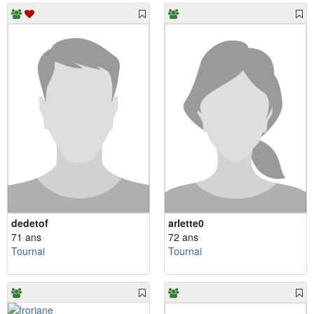
dedetof
arlette0
71 ans
72 ans
Tournai
Tournai